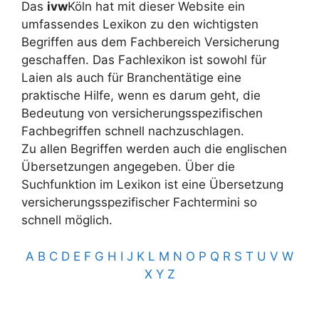
Das
ivw
Köln hat mit dieser Website ein
umfassendes Lexikon zu den wichtigsten
Begriffen aus dem Fachbereich Versicherung
geschaffen. Das Fachlexikon ist sowohl für
Laien als auch für Branchentätige eine
praktische Hilfe, wenn es darum geht, die
Bedeutung von versicherungsspezifischen
Fachbegriffen schnell nachzuschlagen.
Zu allen Begriffen werden auch die englischen
Übersetzungen angegeben. Über die
Suchfunktion im Lexikon ist eine Übersetzung
versicherungsspezifischer Fachtermini so
schnell möglich.
A
B
C
D
E
F
G
H
I
J
K
L
M
N
O
P
Q
R
S
T
U
V
W
X
Y
Z