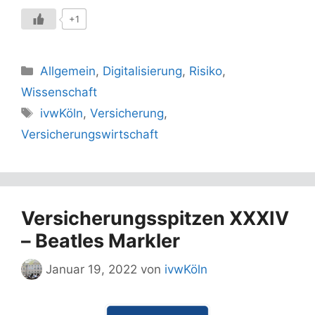
+1
Kategorien
Allgemein
,
Digitalisierung
,
Risiko
,
Wissenschaft
Schlagwörter
ivwKöln
,
Versicherung
,
Versicherungswirtschaft
Versicherungsspitzen XXXIV
– Beatles Markler
Januar 19, 2022
von
ivwKöln