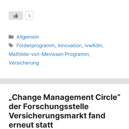
0
Kategorien
Allgemein
Schlagwörter
Förderprogramm
,
Innovation
,
ivwKöln
,
Mathilde-von-Mevissen Programm
,
Versicherung
„Change Management Circle“
der Forschungsstelle
Versicherungsmarkt fand
erneut statt