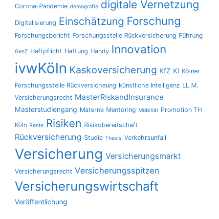
digitale Vernetzung
Corona-Pandemie
demografie
Forschung
Einschätzung
Digitalisierung
Forschungsbericht
Forschungsstelle Rückversicherung
Führung
Innovation
Haftpflicht
Haftung
Handy
GenZ
ivwKöln
Kaskoversicherung
KfZ
KI
Kölner
Forschungsstelle Rückversicheung
künstliche Intelligenz
LL.M.
MasterRiskandInsurance
Versicherungsrecht
Masterstudiengang
Materne
Mentoring
Promotion TH
Möbiliät
Risiken
Köln
Risikobereitschaft
Rente
Rückversicherung
Studie
Verkehrsunfall
Thesis
Versicherung
Versicherungsmarkt
Versicherungsspitzen
Versicherungsrecht
Versicherungswirtschaft
Veröffentlichung