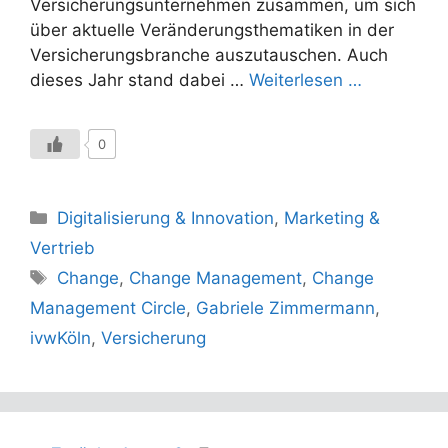
Versicherungsunternehmen zusammen, um sich
über aktuelle Veränderungsthematiken in der
Versicherungsbranche auszutauschen. Auch
dieses Jahr stand dabei …
Weiterlesen …
0
Kategorien
Digitalisierung & Innovation
,
Marketing &
Vertrieb
Schlagwörter
Change
,
Change Management
,
Change
Management Circle
,
Gabriele Zimmermann
,
ivwKöln
,
Versicherung