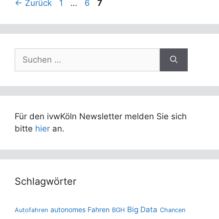
Seite
Seite
Seite
←
Zurück
1
…
6
7
Suchen
nach:
Für den ivwKöln Newsletter melden Sie sich
bitte
hier
an.
Schlagwörter
Big Data
autonomes Fahren
Autofahren
BGH
Chancen