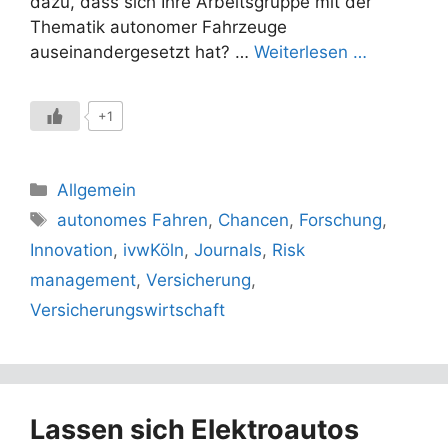
dazu, dass sich Ihre Arbeitsgruppe mit der
Thematik autonomer Fahrzeuge
auseinandergesetzt hat? …
Weiterlesen …
+1
Kategorien
Allgemein
Schlagwörter
autonomes Fahren
,
Chancen
,
Forschung
,
Innovation
,
ivwKöln
,
Journals
,
Risk
management
,
Versicherung
,
Versicherungswirtschaft
Lassen sich Elektroautos