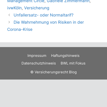
Management Circle
,
Gabriele Zimmermann
,
ivwKöln
,
Versicherung
Unfallersatz- oder Normaltarif?
Die Wahrnehmung von Risiken in der
Corona-Krise
Impressum
Haftungshinweis
Datenschutzhinweis
BWL mit Fokus
© Versicherungsrecht Blog