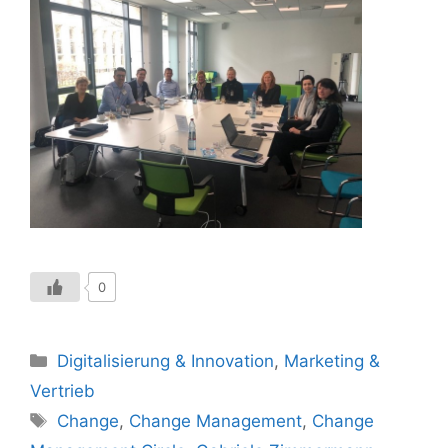
0
Kategorien
Digitalisierung & Innovation
,
Marketing &
Vertrieb
Schlagwörter
Change
,
Change Management
,
Change