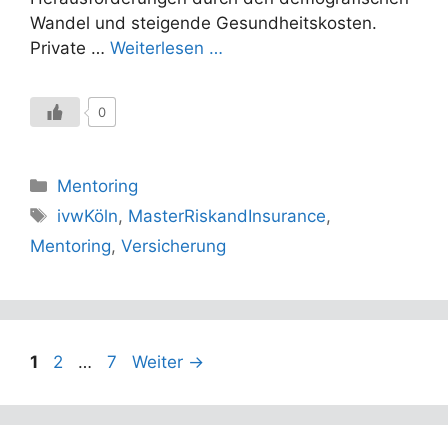
Wandel und steigende Gesundheitskosten.
Private …
Weiterlesen …
0
Kategorien
Mentoring
Schlagwörter
ivwKöln
,
MasterRiskandInsurance
,
Mentoring
,
Versicherung
Seite
Seite
Seite
1
2
…
7
Weiter
→