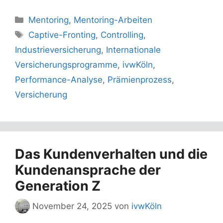
Kategorien
Mentoring
,
Mentoring-Arbeiten
Schlagwörter
Captive-Fronting
,
Controlling
,
Industrieversicherung
,
Internationale
Versicherungsprogramme
,
ivwKöln
,
Performance-Analyse
,
Prämienprozess
,
Versicherung
Das Kundenverhalten und die
Kundenansprache der
Generation Z
November 24, 2025
von
ivwKöln