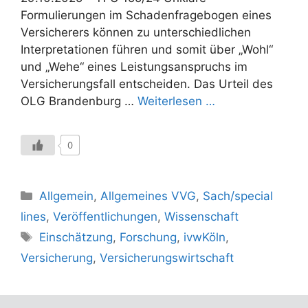
Formulierungen im Schadenfragebogen eines
Versicherers können zu unterschiedlichen
Interpretationen führen und somit über „Wohl“
und „Wehe“ eines Leistungsanspruchs im
Versicherungsfall entscheiden. Das Urteil des
OLG Brandenburg …
Weiterlesen …
0
Kategorien
Allgemein
,
Allgemeines VVG
,
Sach/special
lines
,
Veröffentlichungen
,
Wissenschaft
Schlagwörter
Einschätzung
,
Forschung
,
ivwKöln
,
Versicherung
,
Versicherungswirtschaft