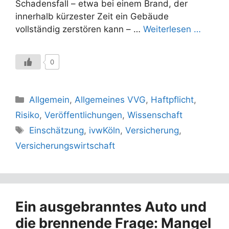
Schadensfall – etwa bei einem Brand, der
innerhalb kürzester Zeit ein Gebäude
vollständig zerstören kann – …
Weiterlesen …
0
Kategorien
Allgemein
,
Allgemeines VVG
,
Haftpflicht
,
Risiko
,
Veröffentlichungen
,
Wissenschaft
Schlagwörter
Einschätzung
,
ivwKöln
,
Versicherung
,
Versicherungswirtschaft
Ein ausgebranntes Auto und
die brennende Frage: Mangel