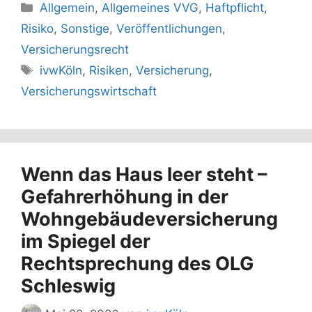
Kategorien
Allgemein
,
Allgemeines VVG
,
Haftpflicht
,
Risiko
,
Sonstige
,
Veröffentlichungen
,
Versicherungsrecht
Schlagwörter
ivwKöln
,
Risiken
,
Versicherung
,
Versicherungswirtschaft
Wenn das Haus leer steht –
Gefahrerhöhung in der
Wohngebäudeversicherung
im Spiegel der
Rechtsprechung des OLG
Schleswig