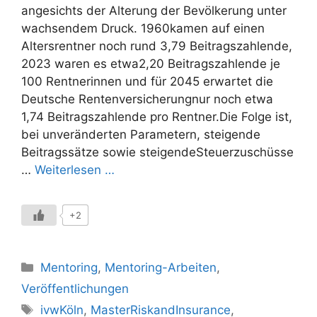
angesichts der Alterung der Bevölkerung unter
wachsendem Druck. 1960kamen auf einen
Altersrentner noch rund 3,79 Beitragszahlende,
2023 waren es etwa2,20 Beitragszahlende je
100 Rentnerinnen und für 2045 erwartet die
Deutsche Rentenversicherungnur noch etwa
1,74 Beitragszahlende pro Rentner.Die Folge ist,
bei unveränderten Parametern, steigende
Beitragssätze sowie steigendeSteuerzuschüsse
…
Weiterlesen …
+2
Kategorien
Mentoring
,
Mentoring-Arbeiten
,
Veröffentlichungen
Schlagwörter
ivwKöln
,
MasterRiskandInsurance
,