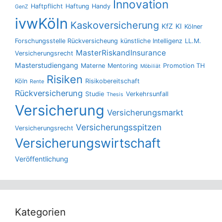
Innovation
Haftpflicht
Haftung
Handy
GenZ
ivwKöln
Kaskoversicherung
KfZ
KI
Kölner
Forschungsstelle Rückversicheung
künstliche Intelligenz
LL.M.
MasterRiskandInsurance
Versicherungsrecht
Masterstudiengang
Materne
Mentoring
Promotion TH
Möbiliät
Risiken
Köln
Risikobereitschaft
Rente
Rückversicherung
Studie
Verkehrsunfall
Thesis
Versicherung
Versicherungsmarkt
Versicherungsspitzen
Versicherungsrecht
Versicherungswirtschaft
Veröffentlichung
Kategorien