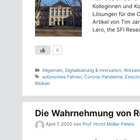
Kolleginnen und Ko
Lösungen für die 
Artikel von Tim Ja
Lero, the SFI Res
0
Kategorien
Allgemein
,
Digitalisierung & Innovation
,
Wissen
Schlagwörter
autonomes Fahren
,
Corona-Pandemie
,
Einsch
Risiken
Die Wahrnehmung von Ri
April 7, 2020
von
Prof. Horst Müller-Peters