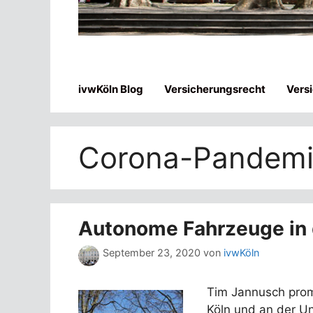
ivwKöln Blog
Versicherungsrecht
Vers
Corona-Pandem
Autonome Fahrzeuge in d
September 23, 2020
von
ivwKöln
Tim Jannusch prom
Köln und an der Un