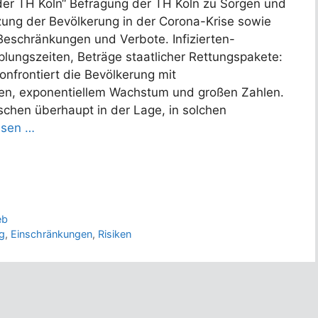
der TH Köln“ Befragung der TH Köln zu Sorgen und
zung der Bevölkerung in der Corona-Krise sowie
Beschränkungen und Verbote. Infizierten-
plungszeiten, Beträge staatlicher Rettungspakete:
onfrontiert die Bevölkerung mit
ten, exponentiellem Wachstum und großen Zahlen.
chen überhaupt in der Lage, in solchen
esen …
eb
g
,
Einschränkungen
,
Risiken