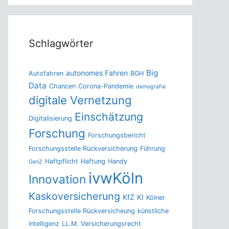
Schlagwörter
Big
autonomes Fahren
Autofahren
BGH
Data
Chancen
Corona-Pandemie
demografie
digitale Vernetzung
Einschätzung
Digitalisierung
Forschung
Forschungsbericht
Forschungsstelle Rückversicherung
Führung
Haftpflicht
Haftung
Handy
GenZ
ivwKöln
Innovation
Kaskoversicherung
KfZ
KI
Kölner
Forschungsstelle Rückversicheung
künstliche
Intelligenz
LL.M. Versicherungsrecht