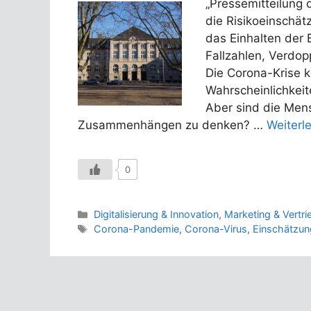
„Pressemitteilung 
die Risikoeinschät
das Einhalten der 
Fallzahlen, Verdop
Die Corona-Krise k
Wahrscheinlichkei
Aber sind die Mens
Zusammenhängen zu denken? …
Weiterl
0
Kategorien
Digitalisierung & Innovation
,
Marketing & Vertri
Schlagwörter
Corona-Pandemie
,
Corona-Virus
,
Einschätzun