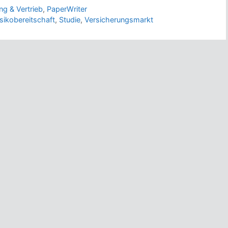
ng & Vertrieb
,
PaperWriter
isikobereitschaft
,
Studie
,
Versicherungsmarkt