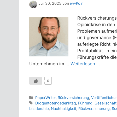
Juli 30, 2025
von
ivwKöln
Rückversicherungs
Opioidkrise in den
Problemen aufmerk
und governance (ES
auferlegte Richtli
Profitabilität. In
Führungskräfte die
Unternehmen im …
Weiterlesen …
0
Kategorien
PaperWriter
,
Rückversicherung
,
Veröffentlichu
Schlagwörter
Drogentotengedenktag
,
Führung
,
Gesellschaft
Leadership
,
Nachhaltigkeit
,
Rückversicherung
,
Su