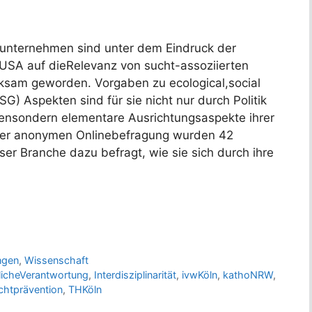
unternehmen sind unter dem Eindruck der
 USA auf dieRelevanz von sucht-assoziierten
sam geworden. Vorgaben zu ecological,social
G) Aspekten sind für sie nicht nur durch Politik
niensondern elementare Ausrichtungsaspekte ihrer
 einer anonymen Onlinebefragung wurden 42
ser Branche dazu befragt, wie sie sich durch ihre
ngen
,
Wissenschaft
licheVerantwortung
,
Interdisziplinarität
,
ivwKöln
,
kathoNRW
,
chtprävention
,
THKöln