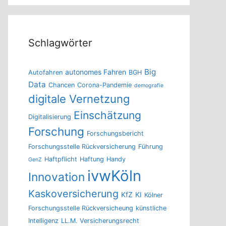
Schlagwörter
Big
autonomes Fahren
Autofahren
BGH
Data
Chancen
Corona-Pandemie
demografie
digitale Vernetzung
Einschätzung
Digitalisierung
Forschung
Forschungsbericht
Forschungsstelle Rückversicherung
Führung
Haftpflicht
Haftung
Handy
GenZ
ivwKöln
Innovation
Kaskoversicherung
KfZ
KI
Kölner
Forschungsstelle Rückversicheung
künstliche
Intelligenz
LL.M. Versicherungsrecht