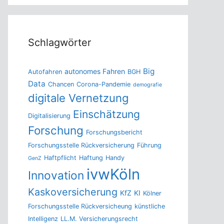
Schlagwörter
Big
autonomes Fahren
Autofahren
BGH
Data
Chancen
Corona-Pandemie
demografie
digitale Vernetzung
Einschätzung
Digitalisierung
Forschung
Forschungsbericht
Forschungsstelle Rückversicherung
Führung
Haftpflicht
Haftung
Handy
GenZ
ivwKöln
Innovation
Kaskoversicherung
KfZ
KI
Kölner
Forschungsstelle Rückversicheung
künstliche
Intelligenz
LL.M. Versicherungsrecht