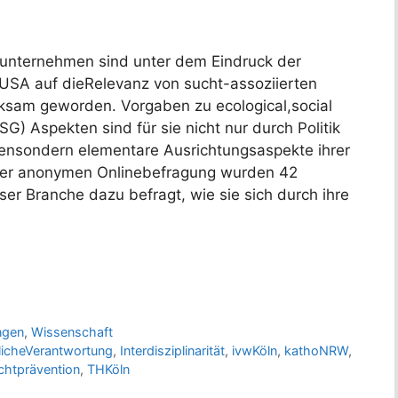
unternehmen sind unter dem Eindruck der
 USA auf dieRelevanz von sucht-assoziierten
sam geworden. Vorgaben zu ecological,social
G) Aspekten sind für sie nicht nur durch Politik
niensondern elementare Ausrichtungsaspekte ihrer
 einer anonymen Onlinebefragung wurden 42
ser Branche dazu befragt, wie sie sich durch ihre
ngen
,
Wissenschaft
licheVerantwortung
,
Interdisziplinarität
,
ivwKöln
,
kathoNRW
,
chtprävention
,
THKöln