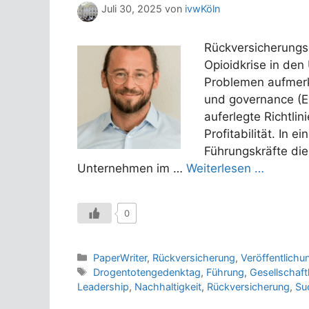
Juli 30, 2025
von
ivwKöln
Rückversicherungs
Opioidkrise in den
Problemen aufmerk
und governance (ES
auferlegte Richtli
Profitabilität. In
Führungskräfte die
Unternehmen im …
Weiterlesen …
0
Kategorien
PaperWriter
,
Rückversicherung
,
Veröffentlichu
Schlagwörter
Drogentotengedenktag
,
Führung
,
Gesellschaft
Leadership
,
Nachhaltigkeit
,
Rückversicherung
,
Su