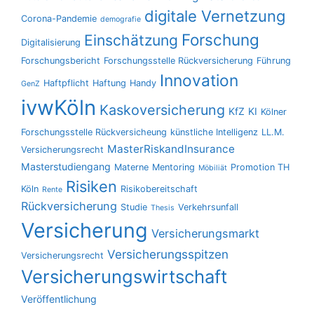
digitale Vernetzung
Corona-Pandemie
demografie
Forschung
Einschätzung
Digitalisierung
Forschungsbericht
Forschungsstelle Rückversicherung
Führung
Innovation
Haftpflicht
Haftung
Handy
GenZ
ivwKöln
Kaskoversicherung
KfZ
KI
Kölner
Forschungsstelle Rückversicheung
künstliche Intelligenz
LL.M.
MasterRiskandInsurance
Versicherungsrecht
Masterstudiengang
Materne
Mentoring
Promotion TH
Möbiliät
Risiken
Köln
Risikobereitschaft
Rente
Rückversicherung
Studie
Verkehrsunfall
Thesis
Versicherung
Versicherungsmarkt
Versicherungsspitzen
Versicherungsrecht
Versicherungswirtschaft
Veröffentlichung