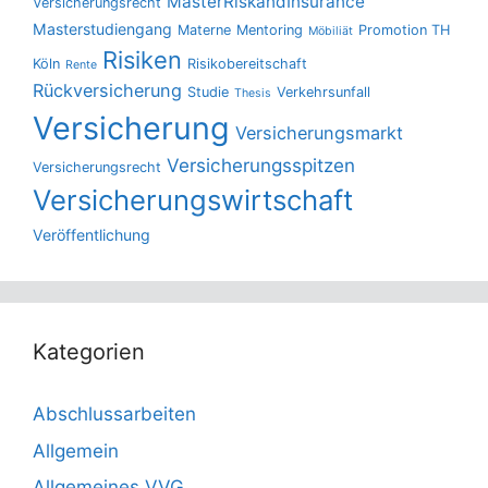
MasterRiskandInsurance
Versicherungsrecht
Masterstudiengang
Materne
Mentoring
Promotion TH
Möbiliät
Risiken
Köln
Risikobereitschaft
Rente
Rückversicherung
Studie
Verkehrsunfall
Thesis
Versicherung
Versicherungsmarkt
Versicherungsspitzen
Versicherungsrecht
Versicherungswirtschaft
Veröffentlichung
Kategorien
Abschlussarbeiten
Allgemein
Allgemeines VVG