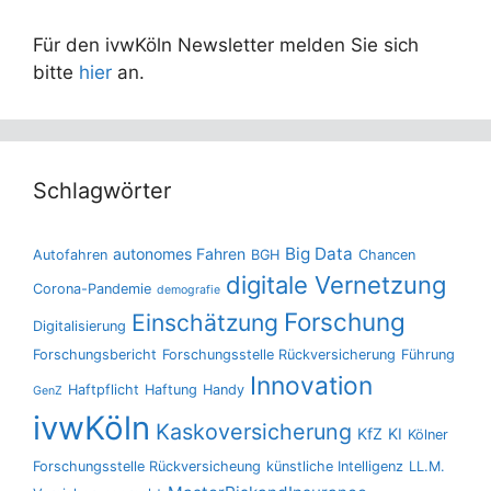
Für den ivwKöln Newsletter melden Sie sich
bitte
hier
an.
Schlagwörter
Big Data
autonomes Fahren
Autofahren
BGH
Chancen
digitale Vernetzung
Corona-Pandemie
demografie
Forschung
Einschätzung
Digitalisierung
Forschungsbericht
Forschungsstelle Rückversicherung
Führung
Innovation
Haftpflicht
Haftung
Handy
GenZ
ivwKöln
Kaskoversicherung
KfZ
KI
Kölner
Forschungsstelle Rückversicheung
künstliche Intelligenz
LL.M.