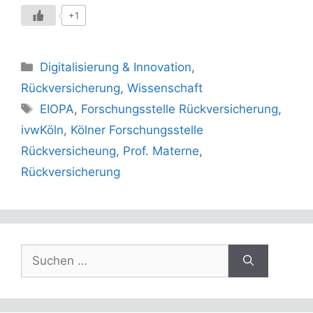
+1
Kategorien
Digitalisierung & Innovation
,
Rückversicherung
,
Wissenschaft
Schlagwörter
EIOPA
,
Forschungsstelle Rückversicherung
,
ivwKöln
,
Kölner Forschungsstelle
Rückversicheung
,
Prof. Materne
,
Rückversicherung
Suchen
nach: