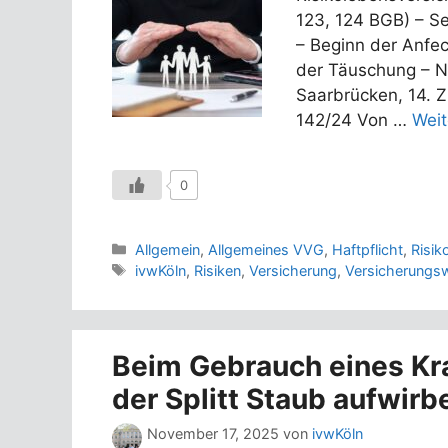
123, 124 BGB) – S
– Beginn der Anfe
der Täuschung – 
Saarbrücken, 14. Z
142/24 Von …
Weit
0
Kategorien
Allgemein
,
Allgemeines VVG
,
Haftpflicht
,
Risik
Schlagwörter
ivwKöln
,
Risiken
,
Versicherung
,
Versicherungsw
Beim Gebrauch eines Kr
der Splitt Staub aufwirbe
November 17, 2025
von
ivwKöln