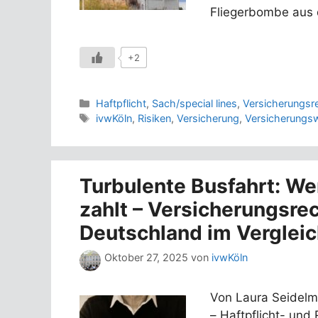
Fliegerbombe aus 
+2
Kategorien
Haftpflicht
,
Sach/special lines
,
Versicherungsr
Schlagwörter
ivwKöln
,
Risiken
,
Versicherung
,
Versicherungsw
Turbulente Busfahrt: Wen
zahlt – Versicherungsrec
Deutschland im Verglei
Oktober 27, 2025
von
ivwKöln
Von Laura Seidelm
– Haftpflicht- und