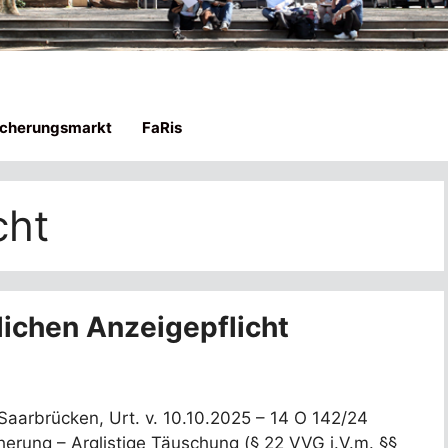
icherungsmarkt
FaRis
cht
lichen Anzeigepflicht
aarbrücken, Urt. v. 10.10.2025 – 14 O 142/24
herung – Arglistige Täuschung (§ 22 VVG i.V.m. §§