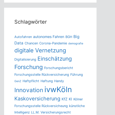
Schlagwörter
Big
autonomes Fahren
Autofahren
BGH
Data
Chancen
Corona-Pandemie
demografie
digitale Vernetzung
Einschätzung
Digitalisierung
Forschung
Forschungsbericht
Forschungsstelle Rückversicherung
Führung
Haftpflicht
Haftung
Handy
GenZ
ivwKöln
Innovation
Kaskoversicherung
KfZ
KI
Kölner
Forschungsstelle Rückversicheung
künstliche
Intelligenz
LL.M. Versicherungsrecht