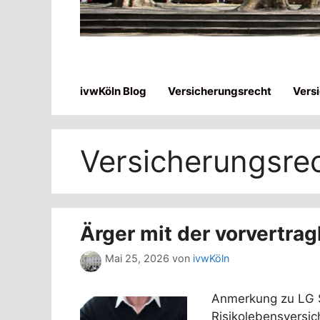
ivwKöln Blog
Versicherungsrecht
Vers
Versicherungsre
Ärger mit der vorvertrag
Mai 25, 2026
von
ivwKöln
Anmerkung zu LG S
Risikolebensversic