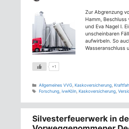
Zur Abgrenzung vo
Hamm, Beschluss 
und Eva Nagel I. Ei
unscheinbaren Fäll
aufwirbeln. So auch
Wasseranschluss 
+1
Kategorien
Allgemeines VVG
,
Kaskoversicherung
,
Kraftfa
Schlagwörter
Forschung
,
ivwKöln
,
Kaskoversicherung
,
Versi
Silvesterfeuerwerk in de
Vorweggenommener Dec