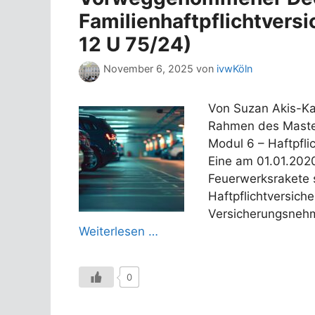
Familienhaftpflichtvers
12 U 75/24)
November 6, 2025
von
ivwKöln
Von Suzan Akis-Ka
Rahmen des Master
Modul 6 – Haftpfli
Eine am 01.01.2020
Feuerwerksrakete s
Haftpflichtversiche
Versicherungsnehm
Weiterlesen …
0