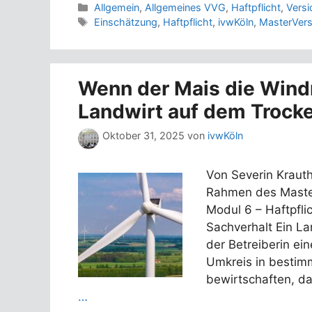
Kategorien
Allgemein
,
Allgemeines VVG
,
Haftpflicht
,
Versi
Schlagwörter
Einschätzung
,
Haftpflicht
,
ivwKöln
,
MasterVers
Wenn der Mais die Windr
Landwirt auf dem Trock
Oktober 31, 2025
von
ivwKöln
Von Severin Kraut
Rahmen des Master
Modul 6 – Haftpfli
Sachverhalt Ein La
der Betreiberin ei
Umkreis in bestim
bewirtschaften, da
…