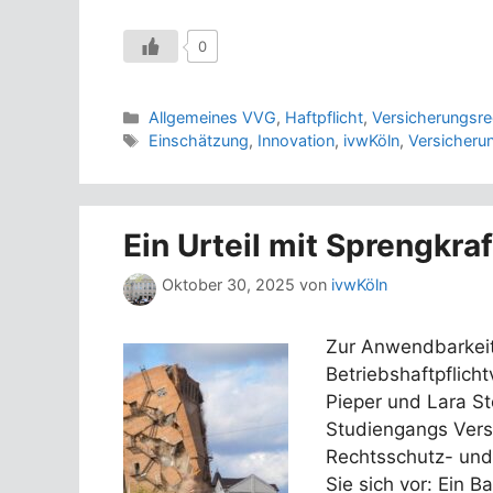
0
Kategorien
Allgemeines VVG
,
Haftpflicht
,
Versicherungsre
Schlagwörter
Einschätzung
,
Innovation
,
ivwKöln
,
Versicheru
Ein Urteil mit Sprengkraf
Oktober 30, 2025
von
ivwKöln
Zur Anwendbarkeit 
Betriebshaftpflic
Pieper und Lara S
Studiengangs Vers
Rechtsschutz- und H
Sie sich vor: Ein B