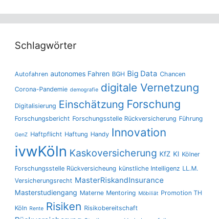
Schlagwörter
Big Data
autonomes Fahren
Autofahren
BGH
Chancen
digitale Vernetzung
Corona-Pandemie
demografie
Forschung
Einschätzung
Digitalisierung
Forschungsbericht
Forschungsstelle Rückversicherung
Führung
Innovation
Haftpflicht
Haftung
Handy
GenZ
ivwKöln
Kaskoversicherung
KfZ
KI
Kölner
Forschungsstelle Rückversicheung
künstliche Intelligenz
LL.M.
MasterRiskandInsurance
Versicherungsrecht
Masterstudiengang
Materne
Mentoring
Promotion TH
Möbiliät
Risiken
Köln
Risikobereitschaft
Rente