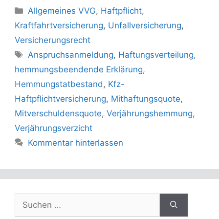
Kategorien
Allgemeines VVG
,
Haftpflicht
,
Kraftfahrtversicherung
,
Unfallversicherung
,
Versicherungsrecht
Schlagwörter
Anspruchsanmeldung
,
Haftungsverteilung
,
hemmungsbeendende Erklärung
,
Hemmungstatbestand
,
Kfz-
Haftpflichtversicherung
,
Mithaftungsquote
,
Mitverschuldensquote
,
Verjährungshemmung
,
Verjährungsverzicht
Kommentar hinterlassen
Suchen
nach: