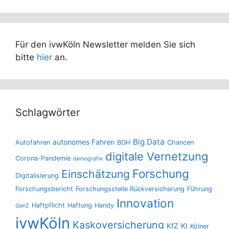
Für den ivwKöln Newsletter melden Sie sich
bitte
hier
an.
Schlagwörter
Big Data
autonomes Fahren
Autofahren
BGH
Chancen
digitale Vernetzung
Corona-Pandemie
demografie
Forschung
Einschätzung
Digitalisierung
Forschungsbericht
Forschungsstelle Rückversicherung
Führung
Innovation
Haftpflicht
Haftung
Handy
GenZ
ivwKöln
Kaskoversicherung
KfZ
KI
Kölner