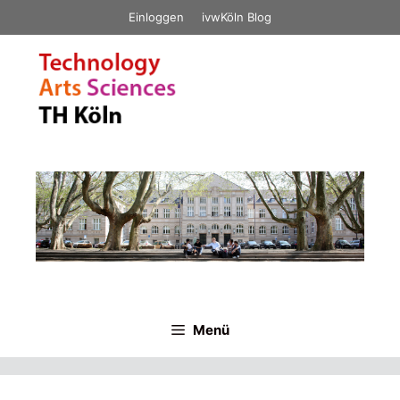
Zum
Einloggen
ivwKöln Blog
Inhalt
springen
Menü