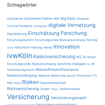
Schlagwörter
Big Data
autonomes Fahren
Autofahren
BGH
Chancen
digitale Vernetzung
Corona-Pandemie
demografie
Forschung
Einschätzung
Digitalisierung
Forschungsbericht
Forschungsstelle Rückversicherung
Führung
Innovation
Haftpflicht
Haftung
Handy
GenZ
ivwKöln
Kaskoversicherung
KfZ
KI
Kölner
Forschungsstelle Rückversicheung
künstliche Intelligenz
LL.M.
MasterRiskandInsurance
Versicherungsrecht
Masterstudiengang
Materne
Mentoring
Promotion TH
Möbiliät
Risiken
Köln
Risikobereitschaft
Rente
Rückversicherung
Studie
Verkehrsunfall
Thesis
Versicherung
Versicherungsmarkt
Versicherungsspitzen