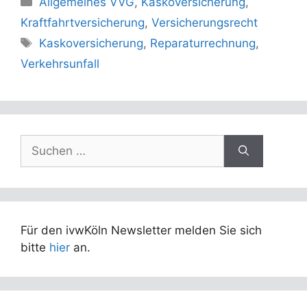
Allgemeines VVG
,
Kaskoversicherung
,
Kraftfahrtversicherung
,
Versicherungsrecht
Schlagwörter
Kaskoversicherung
,
Reparaturrechnung
,
Verkehrsunfall
Suchen
nach:
Für den ivwKöln Newsletter melden Sie sich
bitte
hier
an.