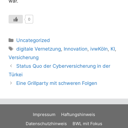
war.
0
Kategorien
Uncategorized
Schlagwörter
digitale Vernetzung
,
Innovation
,
ivwKöln
,
KI
,
Versicherung
Status Quo der Cyberversicherung in der
Türkei
Eine Grillparty mit schweren Folgen
Impressum
Haftungshinweis
Datenschutzhinweis
BWL mit Fokus