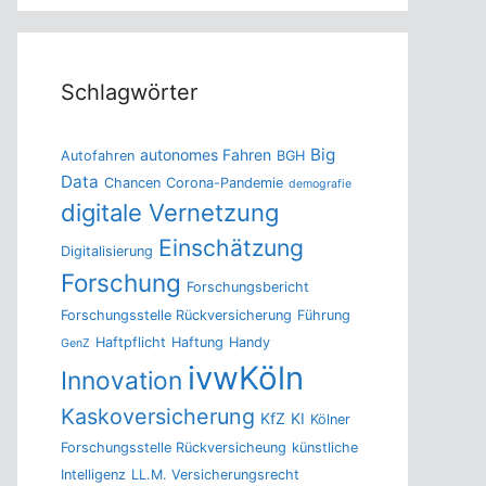
Schlagwörter
Big
autonomes Fahren
Autofahren
BGH
Data
Chancen
Corona-Pandemie
demografie
digitale Vernetzung
Einschätzung
Digitalisierung
Forschung
Forschungsbericht
Forschungsstelle Rückversicherung
Führung
Haftpflicht
Haftung
Handy
GenZ
ivwKöln
Innovation
Kaskoversicherung
KfZ
KI
Kölner
Forschungsstelle Rückversicheung
künstliche
Intelligenz
LL.M. Versicherungsrecht