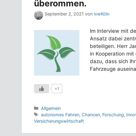
überommen.
September 2, 2021
von
ivwKöln
Im Interview mit de
Ansatz dabei zentr
beteiligen. Herr Ja
in Kooperation mit 
dazu, dass sich Ih
Fahrzeuge ausein
+1
Kategorien
Allgemein
Schlagwörter
autonomes Fahren
,
Chancen
,
Forschung
,
Inno
Versicherungswirtschaft