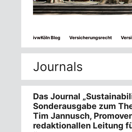
ivwKöln Blog
Versicherungsrecht
Vers
Journals
Das Journal „Sustainabili
Sonderausgabe zum Th
Tim Jannusch, Promoven
redaktionallen Leitung 