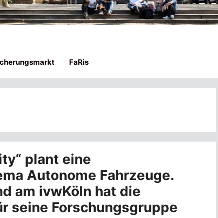
icherungsmarkt
FaRis
ty“ plant eine
ema Autonome Fahrzeuge.
d am ivwKöln hat die
für seine Forschungsgruppe