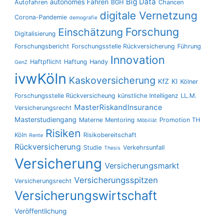
Big Data
autonomes Fahren
Autofahren
BGH
Chancen
digitale Vernetzung
Corona-Pandemie
demografie
Forschung
Einschätzung
Digitalisierung
Forschungsbericht
Forschungsstelle Rückversicherung
Führung
Innovation
Haftpflicht
Haftung
Handy
GenZ
ivwKöln
Kaskoversicherung
KfZ
KI
Kölner
Forschungsstelle Rückversicheung
künstliche Intelligenz
LL.M.
MasterRiskandInsurance
Versicherungsrecht
Masterstudiengang
Materne
Mentoring
Promotion TH
Möbiliät
Risiken
Köln
Risikobereitschaft
Rente
Rückversicherung
Studie
Verkehrsunfall
Thesis
Versicherung
Versicherungsmarkt
Versicherungsspitzen
Versicherungsrecht
Versicherungswirtschaft
Veröffentlichung