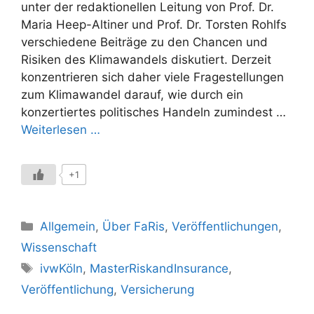
unter der redaktionellen Leitung von Prof. Dr.
Maria Heep-Altiner und Prof. Dr. Torsten Rohlfs
verschiedene Beiträge zu den Chancen und
Risiken des Klimawandels diskutiert. Derzeit
konzentrieren sich daher viele Fragestellungen
zum Klimawandel darauf, wie durch ein
konzertiertes politi­sches Handeln zumindest …
Weiterlesen …
+1
Kategorien
Allgemein
,
Über FaRis
,
Veröffentlichungen
,
Wissenschaft
Schlagwörter
ivwKöln
,
MasterRiskandInsurance
,
Veröffentlichung
,
Versicherung