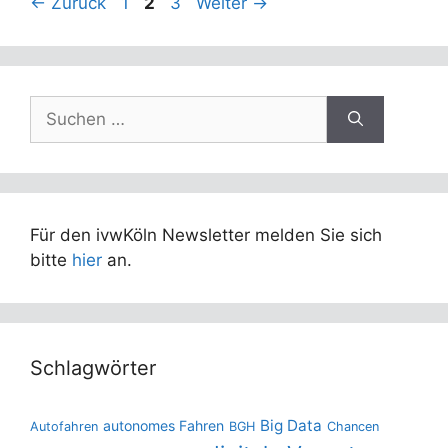
Seite
Seite
Seite
←
Zurück
1
2
3
Weiter
→
Suchen
nach:
Für den ivwKöln Newsletter melden Sie sich
bitte
hier
an.
Schlagwörter
Big Data
autonomes Fahren
Autofahren
BGH
Chancen