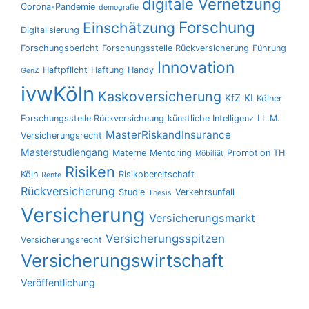
digitale Vernetzung
Corona-Pandemie
demografie
Forschung
Einschätzung
Digitalisierung
Forschungsbericht
Forschungsstelle Rückversicherung
Führung
Innovation
Haftpflicht
Haftung
Handy
GenZ
ivwKöln
Kaskoversicherung
KfZ
KI
Kölner
Forschungsstelle Rückversicheung
künstliche Intelligenz
LL.M.
MasterRiskandInsurance
Versicherungsrecht
Masterstudiengang
Materne
Mentoring
Promotion TH
Möbiliät
Risiken
Köln
Risikobereitschaft
Rente
Rückversicherung
Studie
Verkehrsunfall
Thesis
Versicherung
Versicherungsmarkt
Versicherungsspitzen
Versicherungsrecht
Versicherungswirtschaft
Veröffentlichung