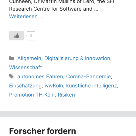
Cunneen, Dr Martin Mullins of Lero, the SFI
Research Centre for Software and …
Weiterlesen …
0
Kategorien
Allgemein
,
Digitalisierung & Innovation
,
Wissenschaft
Schlagwörter
autonomes Fahren
,
Corona-Pandemie
,
Einschätzung
,
ivwKöln
,
künstliche Intelligenz
,
Promotion TH Köln
,
Risiken
Forscher fordern