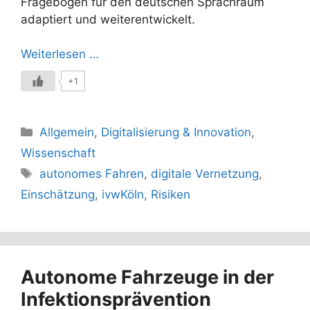
Fragebogen für den deutschen Sprachraum
adaptiert und weiterentwickelt.
Weiterlesen …
+1
Kategorien
Allgemein
,
Digitalisierung & Innovation
,
Wissenschaft
Schlagwörter
autonomes Fahren
,
digitale Vernetzung
,
Einschätzung
,
ivwKöln
,
Risiken
Autonome Fahrzeuge in der
Infektionsprävention