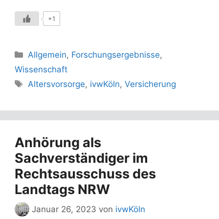
+1
Kategorien
Allgemein
,
Forschungsergebnisse
,
Wissenschaft
Schlagwörter
Altersvorsorge
,
ivwKöln
,
Versicherung
Anhörung als
Sachverständiger im
Rechtsausschuss des
Landtags NRW
Januar 26, 2023
von
ivwKöln