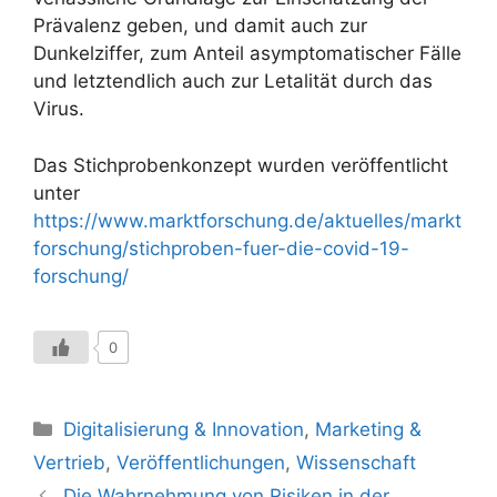
Prävalenz geben, und damit auch zur
Dunkelziffer, zum Anteil asymptomatischer Fälle
und letztendlich auch zur Letalität durch das
Virus.
Das Stichprobenkonzept wurden veröffentlicht
unter
https://www.marktforschung.de/aktuelles/markt
forschung/stichproben-fuer-die-covid-19-
forschung/
0
Kategorien
Digitalisierung & Innovation
,
Marketing &
Vertrieb
,
Veröffentlichungen
,
Wissenschaft
Die Wahrnehmung von Risiken in der