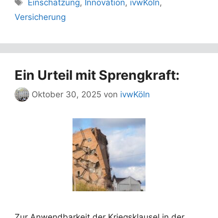
Schlagwörter
Einschätzung
,
Innovation
,
ivwKöln
,
Versicherung
Ein Urteil mit Sprengkraft:
Oktober 30, 2025
von
ivwKöln
Zur Anwendbarkeit der Kriegsklausel in der