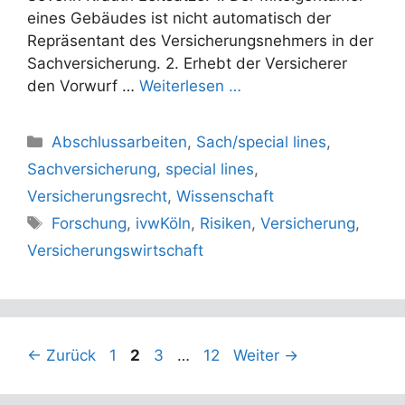
eines Gebäudes ist nicht automatisch der
Repräsentant des Versicherungsnehmers in der
Sachversicherung. 2. Erhebt der Versicherer
den Vorwurf …
Weiterlesen …
Kategorien
Abschlussarbeiten
,
Sach/special lines
,
Sachversicherung
,
special lines
,
Versicherungsrecht
,
Wissenschaft
Schlagwörter
Forschung
,
ivwKöln
,
Risiken
,
Versicherung
,
Versicherungswirtschaft
Seite
Seite
Seite
Seite
←
Zurück
1
2
3
…
12
Weiter
→