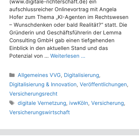
(www.digitale-richterschaft.de) ein
aufschlussreicher Onlinevortrag mit Angela
Hofer zum Thema „KI-Agenten im Rechtswesen
– Wunschdenken oder bald Realität?“ statt. Die
Gründerin und Geschäftsführerin der Lemma
Consulting GmbH gab einen tiefgehenden
Einblick in den aktuellen Stand und das
Potenzial von …
Weiterlesen …
Kategorien
Allgemeines VVG
,
Digitalisierung
,
Digitalisierung & Innovation
,
Veröffentlichungen
,
Versicherungsrecht
Schlagwörter
digitale Vernetzung
,
ivwKöln
,
Versicherung
,
Versicherungswirtschaft