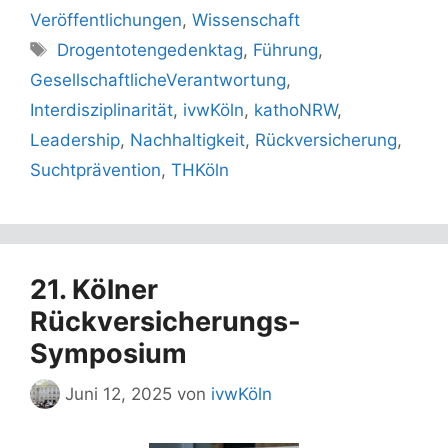
Veröffentlichungen
,
Wissenschaft
Schlagwörter
Drogentotengedenktag
,
Führung
,
GesellschaftlicheVerantwortung
,
Interdisziplinarität
,
ivwKöln
,
kathoNRW
,
Leadership
,
Nachhaltigkeit
,
Rückversicherung
,
Suchtprävention
,
THKöln
21. Kölner
Rückversicherungs-
Symposium
Juni 12, 2025
von
ivwKöln