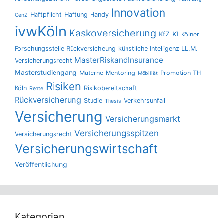
Innovation
Haftpflicht
Haftung
Handy
GenZ
ivwKöln
Kaskoversicherung
KfZ
KI
Kölner
Forschungsstelle Rückversicheung
künstliche Intelligenz
LL.M.
MasterRiskandInsurance
Versicherungsrecht
Masterstudiengang
Materne
Mentoring
Promotion TH
Möbiliät
Risiken
Köln
Risikobereitschaft
Rente
Rückversicherung
Studie
Verkehrsunfall
Thesis
Versicherung
Versicherungsmarkt
Versicherungsspitzen
Versicherungsrecht
Versicherungswirtschaft
Veröffentlichung
Kategorien