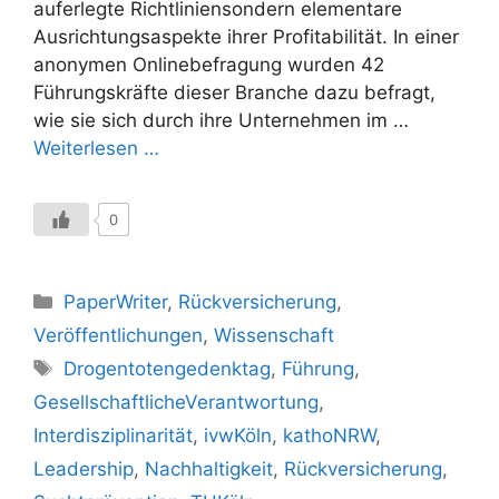
auferlegte Richtliniensondern elementare
Ausrichtungsaspekte ihrer Profitabilität. In einer
anonymen Onlinebefragung wurden 42
Führungskräfte dieser Branche dazu befragt,
wie sie sich durch ihre Unternehmen im …
Weiterlesen …
0
Kategorien
PaperWriter
,
Rückversicherung
,
Veröffentlichungen
,
Wissenschaft
Schlagwörter
Drogentotengedenktag
,
Führung
,
GesellschaftlicheVerantwortung
,
Interdisziplinarität
,
ivwKöln
,
kathoNRW
,
Leadership
,
Nachhaltigkeit
,
Rückversicherung
,