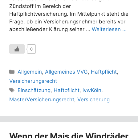
Zündstoff im Bereich der
Haftpflichtversicherung. Im Mittelpunkt steht die
Frage, ob ein Versicherungsnehmer bereits vor
abschließender Klärung seiner …
Weiterlesen …
0
Kategorien
Allgemein
,
Allgemeines VVG
,
Haftpflicht
,
Versicherungsrecht
Schlagwörter
Einschätzung
,
Haftpflicht
,
ivwKöln
,
MasterVersicherungsrecht
,
Versicherung
Wenn der Mais die Windräder