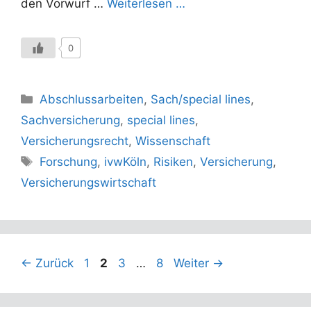
den Vorwurf …
Weiterlesen …
0
Kategorien
Abschlussarbeiten
,
Sach/special lines
,
Sachversicherung
,
special lines
,
Versicherungsrecht
,
Wissenschaft
Schlagwörter
Forschung
,
ivwKöln
,
Risiken
,
Versicherung
,
Versicherungswirtschaft
Seite
Seite
Seite
Seite
←
Zurück
1
2
3
…
8
Weiter
→