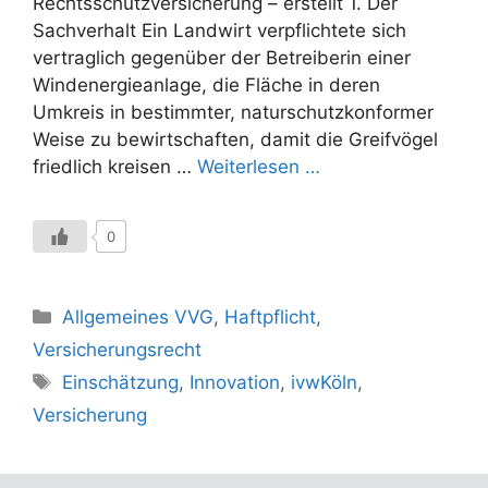
Rechtsschutzversicherung – erstellt 1. Der
Sachverhalt Ein Landwirt verpflichtete sich
vertraglich gegenüber der Betreiberin einer
Windenergieanlage, die Fläche in deren
Umkreis in bestimmter, naturschutzkonformer
Weise zu bewirtschaften, damit die Greifvögel
friedlich kreisen …
Weiterlesen …
0
Kategorien
Allgemeines VVG
,
Haftpflicht
,
Versicherungsrecht
Schlagwörter
Einschätzung
,
Innovation
,
ivwKöln
,
Versicherung