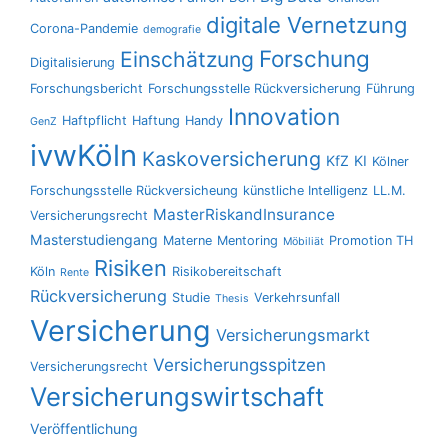
digitale Vernetzung
Corona-Pandemie
demografie
Forschung
Einschätzung
Digitalisierung
Forschungsbericht
Forschungsstelle Rückversicherung
Führung
Innovation
Haftpflicht
Haftung
Handy
GenZ
ivwKöln
Kaskoversicherung
KfZ
KI
Kölner
Forschungsstelle Rückversicheung
künstliche Intelligenz
LL.M.
MasterRiskandInsurance
Versicherungsrecht
Masterstudiengang
Materne
Mentoring
Promotion TH
Möbiliät
Risiken
Köln
Risikobereitschaft
Rente
Rückversicherung
Studie
Verkehrsunfall
Thesis
Versicherung
Versicherungsmarkt
Versicherungsspitzen
Versicherungsrecht
Versicherungswirtschaft
Veröffentlichung