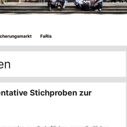
icherungsmarkt
FaRis
en
entative Stichproben zur