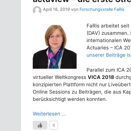
April 18, 2019
von
Forschungsstelle FaRis
FaRis arbeitet sei
(DAV) zusammen. S
internationalen We
Actuaries – ICA 201
unserer Beiträge is
Parallel zum ICA 
virtueller Weltkongress
VICA 2018
durchge
konzipierten Plattform nicht nur Liveübe
Online Sessions zu Beiträgen, die aus K
berücksichtigt werden konnten.
Weiterlesen …
0