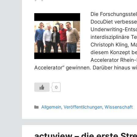
Die Forschungsste
DocuDiet verbessert
Underwriting-Ents
interdisziplinäre 
Christoph Kling, 
diesem Konzept be
Accelerator Rhein-
Accelerator“ gewinnen. Darüber hinaus w
0
Kategorien
Allgemein
,
Veröffentlichungen
,
Wissenschaft
actuview – die erste Str