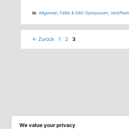
Kategorien
Allgemein
,
FaRis & DAV-Symposium
,
Veröffent
Seite
Seite
Seite
←
Zurück
1
2
3
We value your privacy