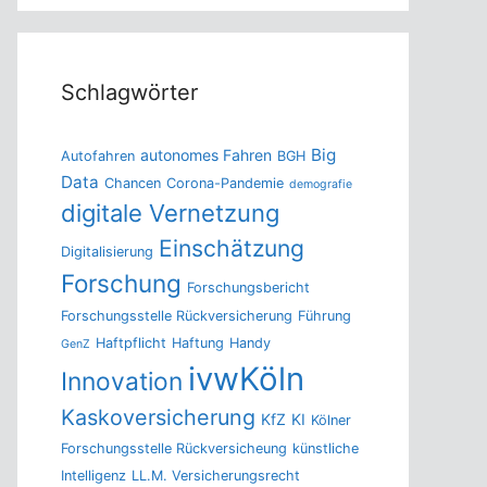
Schlagwörter
Big
autonomes Fahren
Autofahren
BGH
Data
Chancen
Corona-Pandemie
demografie
digitale Vernetzung
Einschätzung
Digitalisierung
Forschung
Forschungsbericht
Forschungsstelle Rückversicherung
Führung
Haftpflicht
Haftung
Handy
GenZ
ivwKöln
Innovation
Kaskoversicherung
KfZ
KI
Kölner
Forschungsstelle Rückversicheung
künstliche
Intelligenz
LL.M. Versicherungsrecht