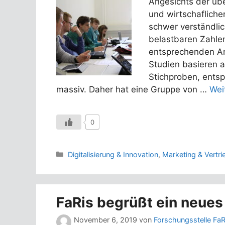
Angesichts der übe
und wirtschafliche
schwer verständlic
belastbaren Zahlen
entsprechenden Ant
Studien basieren a
Stichproben, ents
massiv. Daher hat eine Gruppe von …
Wei
0
Kategorien
Digitalisierung & Innovation
,
Marketing & Vertri
FaRis begrüßt ein neue
November 6, 2019
von
Forschungsstelle FaR