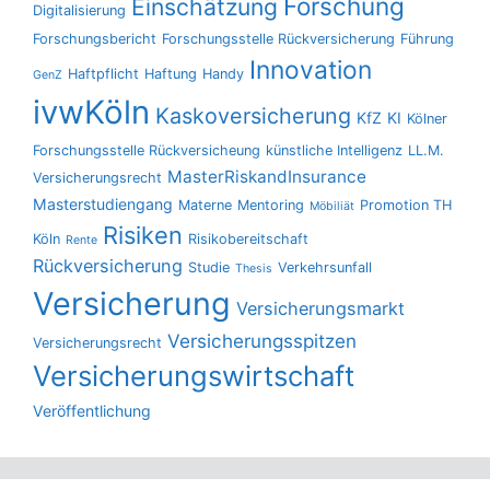
Forschung
Einschätzung
Digitalisierung
Forschungsbericht
Forschungsstelle Rückversicherung
Führung
Innovation
Haftpflicht
Haftung
Handy
GenZ
ivwKöln
Kaskoversicherung
KfZ
KI
Kölner
Forschungsstelle Rückversicheung
künstliche Intelligenz
LL.M.
MasterRiskandInsurance
Versicherungsrecht
Masterstudiengang
Materne
Mentoring
Promotion TH
Möbiliät
Risiken
Köln
Risikobereitschaft
Rente
Rückversicherung
Studie
Verkehrsunfall
Thesis
Versicherung
Versicherungsmarkt
Versicherungsspitzen
Versicherungsrecht
Versicherungswirtschaft
Veröffentlichung