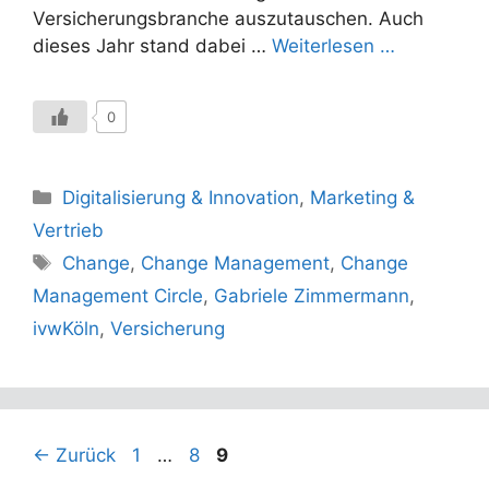
Versicherungsbranche auszutauschen. Auch
dieses Jahr stand dabei …
Weiterlesen …
0
Kategorien
Digitalisierung & Innovation
,
Marketing &
Vertrieb
Schlagwörter
Change
,
Change Management
,
Change
Management Circle
,
Gabriele Zimmermann
,
ivwKöln
,
Versicherung
Seite
Seite
Seite
←
Zurück
1
…
8
9