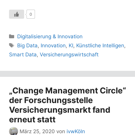
0
Kategorien
Digitalisierung & Innovation
Schlagwörter
Big Data
,
Innovation
,
KI
,
Künstliche Intelligen
,
Smart Data
,
Versicherungswirtschaft
„Change Management Circle“
der Forschungsstelle
Versicherungsmarkt fand
erneut statt
März 25, 2020
von
ivwKöln