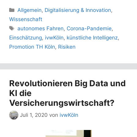
Kategorien
Allgemein
,
Digitalisierung & Innovation
,
Wissenschaft
Schlagwörter
autonomes Fahren
,
Corona-Pandemie
,
Einschätzung
,
ivwKöln
,
künstliche Intelligenz
,
Promotion TH Köln
,
Risiken
Revolutionieren Big Data und
KI die
Versicherungswirtschaft?
Juli 1, 2020
von
ivwKöln