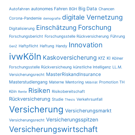
Big Data
autonomes Fahren
Autofahren
BGH
Chancen
digitale Vernetzung
Corona-Pandemie
demografie
Forschung
Einschätzung
Digitalisierung
Forschungsbericht
Forschungsstelle Rückversicherung
Führung
Innovation
Haftpflicht
Haftung
Handy
GenZ
ivwKöln
Kaskoversicherung
KfZ
KI
Kölner
Forschungsstelle Rückversicheung
künstliche Intelligenz
LL.M.
MasterRiskandInsurance
Versicherungsrecht
Masterstudiengang
Materne
Mentoring
Promotion TH
Möbiliät
Risiken
Köln
Risikobereitschaft
Rente
Rückversicherung
Studie
Verkehrsunfall
Thesis
Versicherung
Versicherungsmarkt
Versicherungsspitzen
Versicherungsrecht
Versicherungswirtschaft