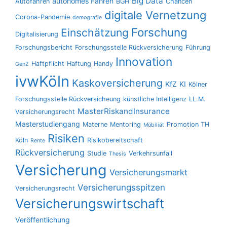
Big Data
autonomes Fahren
Autofahren
BGH
Chancen
digitale Vernetzung
Corona-Pandemie
demografie
Forschung
Einschätzung
Digitalisierung
Forschungsbericht
Forschungsstelle Rückversicherung
Führung
Innovation
Haftpflicht
Haftung
Handy
GenZ
ivwKöln
Kaskoversicherung
KfZ
KI
Kölner
Forschungsstelle Rückversicheung
künstliche Intelligenz
LL.M.
MasterRiskandInsurance
Versicherungsrecht
Masterstudiengang
Materne
Mentoring
Promotion TH
Möbiliät
Risiken
Köln
Risikobereitschaft
Rente
Rückversicherung
Studie
Verkehrsunfall
Thesis
Versicherung
Versicherungsmarkt
Versicherungsspitzen
Versicherungsrecht
Versicherungswirtschaft
Veröffentlichung