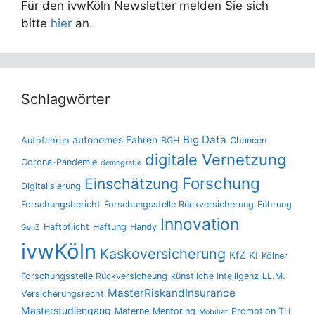
Für den ivwKöln Newsletter melden Sie sich
bitte
hier
an.
Schlagwörter
Big Data
autonomes Fahren
Autofahren
BGH
Chancen
digitale Vernetzung
Corona-Pandemie
demografie
Forschung
Einschätzung
Digitalisierung
Forschungsbericht
Forschungsstelle Rückversicherung
Führung
Innovation
Haftpflicht
Haftung
Handy
GenZ
ivwKöln
Kaskoversicherung
KfZ
KI
Kölner
Forschungsstelle Rückversicheung
künstliche Intelligenz
LL.M.
MasterRiskandInsurance
Versicherungsrecht
Masterstudiengang
Materne
Mentoring
Promotion TH
Möbiliät