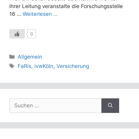
ihrer Leitung veranstalte die Forschungsstelle
16 …
Weiterlesen …
0
Kategorien
Allgemein
Schlagwörter
FaRis
,
ivwKöln
,
Versicherung
Suchen
nach: