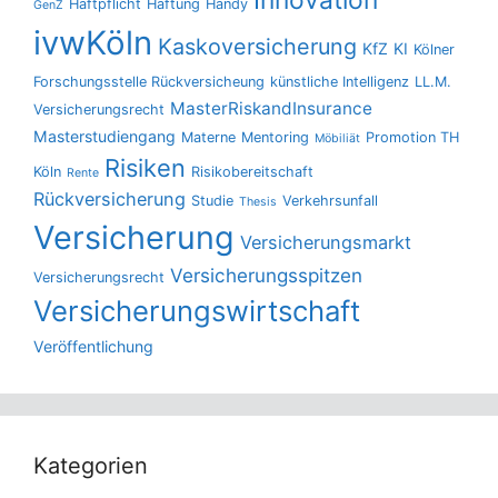
Innovation
Haftpflicht
Haftung
Handy
GenZ
ivwKöln
Kaskoversicherung
KfZ
KI
Kölner
Forschungsstelle Rückversicheung
künstliche Intelligenz
LL.M.
MasterRiskandInsurance
Versicherungsrecht
Masterstudiengang
Materne
Mentoring
Promotion TH
Möbiliät
Risiken
Köln
Risikobereitschaft
Rente
Rückversicherung
Studie
Verkehrsunfall
Thesis
Versicherung
Versicherungsmarkt
Versicherungsspitzen
Versicherungsrecht
Versicherungswirtschaft
Veröffentlichung
Kategorien