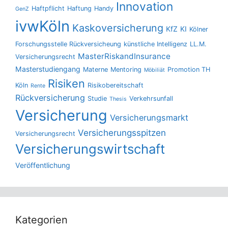
Innovation
Haftpflicht
Haftung
Handy
GenZ
ivwKöln
Kaskoversicherung
KfZ
KI
Kölner
Forschungsstelle Rückversicheung
künstliche Intelligenz
LL.M.
MasterRiskandInsurance
Versicherungsrecht
Masterstudiengang
Materne
Mentoring
Promotion TH
Möbiliät
Risiken
Köln
Risikobereitschaft
Rente
Rückversicherung
Studie
Verkehrsunfall
Thesis
Versicherung
Versicherungsmarkt
Versicherungsspitzen
Versicherungsrecht
Versicherungswirtschaft
Veröffentlichung
Kategorien