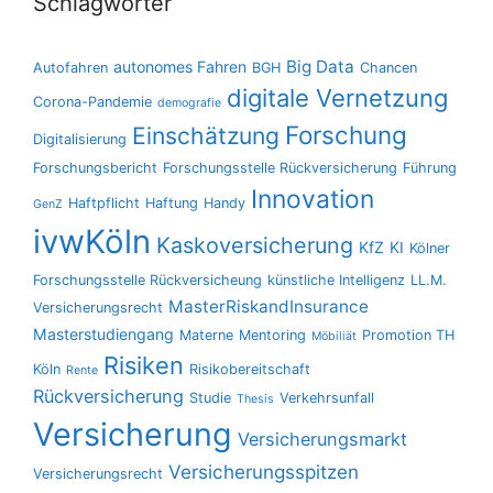
Schlagwörter
Big Data
autonomes Fahren
Autofahren
BGH
Chancen
digitale Vernetzung
Corona-Pandemie
demografie
Forschung
Einschätzung
Digitalisierung
Forschungsbericht
Forschungsstelle Rückversicherung
Führung
Innovation
Haftpflicht
Haftung
Handy
GenZ
ivwKöln
Kaskoversicherung
KfZ
KI
Kölner
Forschungsstelle Rückversicheung
künstliche Intelligenz
LL.M.
MasterRiskandInsurance
Versicherungsrecht
Masterstudiengang
Materne
Mentoring
Promotion TH
Möbiliät
Risiken
Köln
Risikobereitschaft
Rente
Rückversicherung
Studie
Verkehrsunfall
Thesis
Versicherung
Versicherungsmarkt
Versicherungsspitzen
Versicherungsrecht