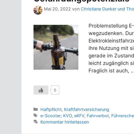
Mai 20, 2022
von
Christiane Dunker und Th
Problemstellung E
wegzudenken. Durc
Elektrokleinstfahr
ihre Nutzung mit s
gerade im Zustand 
leicht zugänglich 
Fraglich ist auch, 
0
Kategorien
Haftpflicht
,
Kraftfahrtversicherung
Schlagwörter
e-Scooter; KVO
,
eKFV
,
Fahrverbot
,
Führersche
Kommentar hinterlassen