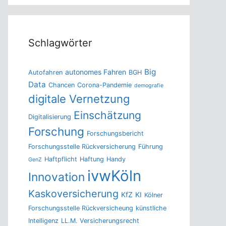
Schlagwörter
Big
autonomes Fahren
Autofahren
BGH
Data
Chancen
Corona-Pandemie
demografie
digitale Vernetzung
Einschätzung
Digitalisierung
Forschung
Forschungsbericht
Forschungsstelle Rückversicherung
Führung
Haftpflicht
Haftung
Handy
GenZ
ivwKöln
Innovation
Kaskoversicherung
KfZ
KI
Kölner
Forschungsstelle Rückversicheung
künstliche
Intelligenz
LL.M. Versicherungsrecht