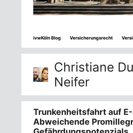
ivwKöln Blog
Versicherungsrecht
Vers
Christiane D
Neifer
Trunkenheitsfahrt auf E
Abweichende Promillegr
Gefährdungspotenzials