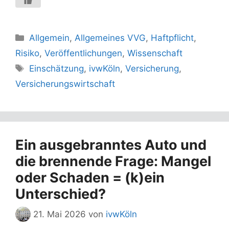
Kategorien
Allgemein
,
Allgemeines VVG
,
Haftpflicht
,
Risiko
,
Veröffentlichungen
,
Wissenschaft
Schlagwörter
Einschätzung
,
ivwKöln
,
Versicherung
,
Versicherungswirtschaft
Ein ausgebranntes Auto und
die brennende Frage: Mangel
oder Schaden = (k)ein
Unterschied?
21. Mai 2026
von
ivwKöln