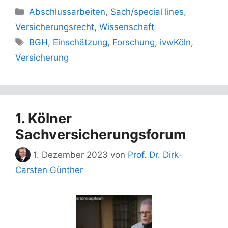
Kategorien
Abschlussarbeiten
,
Sach/special lines
,
Versicherungsrecht
,
Wissenschaft
Schlagwörter
BGH
,
Einschätzung
,
Forschung
,
ivwKöln
,
Versicherung
1. Kölner
Sachversicherungsforum
1. Dezember 2023
von
Prof. Dr. Dirk-
Carsten Günther