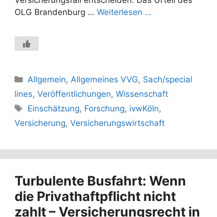
Versicherungsfall entscheiden. Das Urteil des
OLG Brandenburg …
Weiterlesen …
Kategorien
Allgemein
,
Allgemeines VVG
,
Sach/special
lines
,
Veröffentlichungen
,
Wissenschaft
Schlagwörter
Einschätzung
,
Forschung
,
ivwKöln
,
Versicherung
,
Versicherungswirtschaft
Turbulente Busfahrt: Wenn
die Privathaftpflicht nicht
zahlt – Versicherungsrecht in