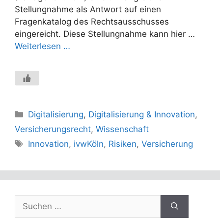
Stellungnahme als Antwort auf einen
Fragenkatalog des Rechtsausschusses
eingereicht. Diese Stellungnahme kann hier …
Weiterlesen …
Kategorien
Digitalisierung
,
Digitalisierung & Innovation
,
Versicherungsrecht
,
Wissenschaft
Schlagwörter
Innovation
,
ivwKöln
,
Risiken
,
Versicherung
Suchen
nach: