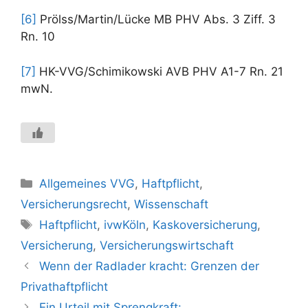
[6]
Prölss/Martin/Lücke MB PHV Abs. 3 Ziff. 3
Rn. 10
[7]
HK-VVG/Schimikowski AVB PHV A1-7 Rn. 21
mwN.
Kategorien
Allgemeines VVG
,
Haftpflicht
,
Versicherungsrecht
,
Wissenschaft
Schlagwörter
Haftpflicht
,
ivwKöln
,
Kaskoversicherung
,
Versicherung
,
Versicherungswirtschaft
Wenn der Radlader kracht: Grenzen der
Privathaftpflicht
Ein Urteil mit Sprengkraft: