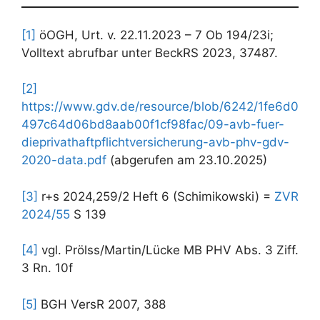
[1]
öOGH, Urt. v. 22.11.2023 – 7 Ob 194/23i;
Volltext abrufbar unter BeckRS 2023, 37487.
[2]
https://www.gdv.de/resource/blob/6242/1fe6d0
497c64d06bd8aab00f1cf98fac/09-avb-fuer-
dieprivathaftpflichtversicherung-avb-phv-gdv-
2020-data.pdf
(abgerufen am 23.10.2025)
[3]
r+s 2024,259/2 Heft 6 (Schimikowski) =
ZVR
2024/55
S 139
[4]
vgl. Prölss/Martin/Lücke MB PHV Abs. 3 Ziff.
3 Rn. 10f
[5]
BGH VersR 2007, 388