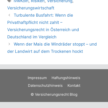
ivwKöln
,
Risiken
,
Versicherung
,
Versicherungswirtschaft
Turbulente Busfahrt: Wenn die
Privathaftpflicht nicht zahlt –
Versicherungsrecht in Österreich und
Deutschland im Vergleich
Wenn der Mais die Windräder stoppt – und
der Landwirt auf dem Trockenen hockt
Impressum
Haftungshinweis
Datenschutzhinweis
Kontakt
© Versicherungsrecht Blog