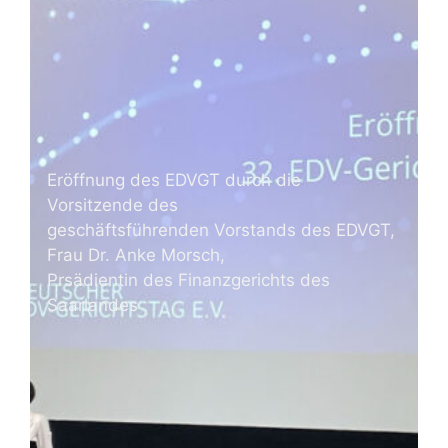
Eröffnung des EDVGT durch die
Vorsitzende des
geschäftsführenden Vorstands des EDVGT,
Frau Dr. Anke Morsch,
Prsädientin des Finanzgerichts des
Saarlandes