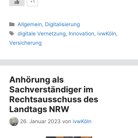
+1
Kategorien
Allgemein
,
Digitalisierung
Schlagwörter
digitale Vernetzung
,
Innovation
,
ivwKöln
,
Versicherung
Anhörung als
Sachverständiger im
Rechtsausschuss des
Landtags NRW
26. Januar 2023
von
ivwKöln