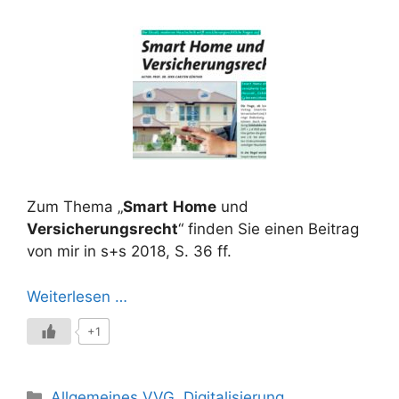
Zum Thema „
Smart
Home
und
Versicherungsrecht
“ finden Sie einen Beitrag
von mir in s+s 2018, S. 36 ff.
Weiterlesen …
+1
Kategorien
Allgemeines VVG
,
Digitalisierung
,