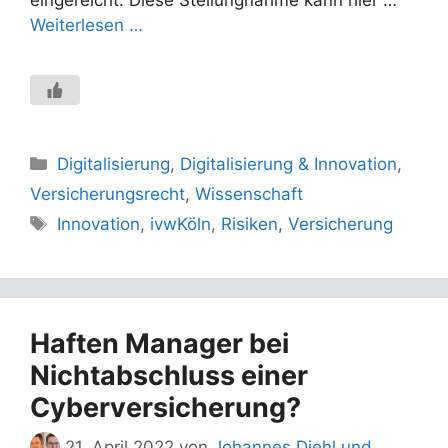
eingereicht. Diese Stellungnahme kann hier …
Weiterlesen …
Kategorien
Digitalisierung
,
Digitalisierung & Innovation
,
Versicherungsrecht
,
Wissenschaft
Schlagwörter
Innovation
,
ivwKöln
,
Risiken
,
Versicherung
Haften Manager bei
Nichtabschluss einer
Cyberversicherung?
21. April 2022
von
Johannes Diehl und