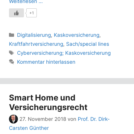
Weiterlesen …
+1
Kategorien
Digitalisierung
,
Kaskoversicherung
,
Kraftfahrtversicherung
,
Sach/special lines
Schlagwörter
Cyberversicherung; Kaskoversicherung
Kommentar hinterlassen
Smart Home und
Versicherungsrecht
27. November 2018
von
Prof. Dr. Dirk-
Carsten Günther