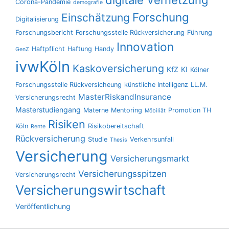
digitale Vernetzung
Corona-Pandemie
demografie
Forschung
Einschätzung
Digitalisierung
Forschungsbericht
Forschungsstelle Rückversicherung
Führung
Innovation
Haftpflicht
Haftung
Handy
GenZ
ivwKöln
Kaskoversicherung
KfZ
KI
Kölner
Forschungsstelle Rückversicheung
künstliche Intelligenz
LL.M.
MasterRiskandInsurance
Versicherungsrecht
Masterstudiengang
Materne
Mentoring
Promotion TH
Möbiliät
Risiken
Köln
Risikobereitschaft
Rente
Rückversicherung
Studie
Verkehrsunfall
Thesis
Versicherung
Versicherungsmarkt
Versicherungsspitzen
Versicherungsrecht
Versicherungswirtschaft
Veröffentlichung