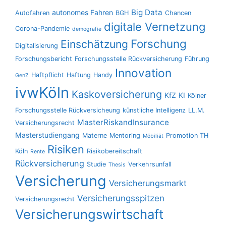
Big Data
autonomes Fahren
Autofahren
BGH
Chancen
digitale Vernetzung
Corona-Pandemie
demografie
Forschung
Einschätzung
Digitalisierung
Forschungsbericht
Forschungsstelle Rückversicherung
Führung
Innovation
Haftpflicht
Haftung
Handy
GenZ
ivwKöln
Kaskoversicherung
KfZ
KI
Kölner
Forschungsstelle Rückversicheung
künstliche Intelligenz
LL.M.
MasterRiskandInsurance
Versicherungsrecht
Masterstudiengang
Materne
Mentoring
Promotion TH
Möbiliät
Risiken
Köln
Risikobereitschaft
Rente
Rückversicherung
Studie
Verkehrsunfall
Thesis
Versicherung
Versicherungsmarkt
Versicherungsspitzen
Versicherungsrecht
Versicherungswirtschaft