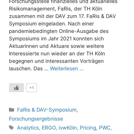
Forschungsstelle finanzielles und aktuarielles
Risikomanagement, FaRis, der TH Köln
zusammen mit der DAV zum 17. FaRis & DAV
Symposium eingeladen. Nach einer
pandemiebedingten Online-Ausgabe des
Symposiums im Jahr 2021 konnten sich
Aktuarinnen und Aktuare sowie weitere
Interessierte nun wieder an der TH Köln
begegnen und interessanten Vorträgen
lauschen. Das …
Weiterlesen …
+1
Kategorien
FaRis & DAV-Symposium
,
Forschungsergebnisse
Schlagwörter
Analytics
,
ERGO
,
ivwKöln
,
Pricing
,
PWC
,