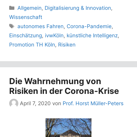
Kategorien
Allgemein
,
Digitalisierung & Innovation
,
Wissenschaft
Schlagwörter
autonomes Fahren
,
Corona-Pandemie
,
Einschätzung
,
ivwKöln
,
künstliche Intelligenz
,
Promotion TH Köln
,
Risiken
Die Wahrnehmung von
Risiken in der Corona-Krise
April 7, 2020
von
Prof. Horst Müller-Peters