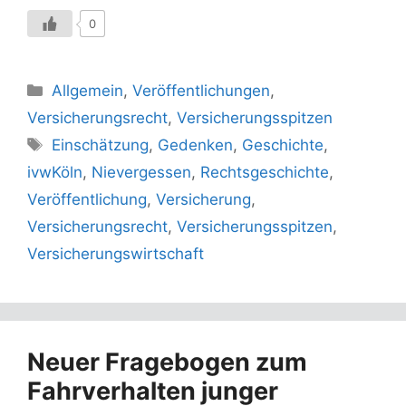
0
Kategorien
Allgemein
,
Veröffentlichungen
,
Versicherungsrecht
,
Versicherungsspitzen
Schlagwörter
Einschätzung
,
Gedenken
,
Geschichte
,
ivwKöln
,
Nievergessen
,
Rechtsgeschichte
,
Veröffentlichung
,
Versicherung
,
Versicherungsrecht
,
Versicherungsspitzen
,
Versicherungswirtschaft
Neuer Fragebogen zum
Fahrverhalten junger