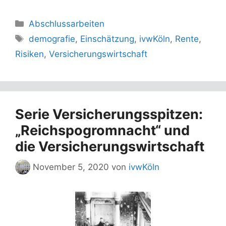
Kategorien
Abschlussarbeiten
Schlagwörter
demografie
,
Einschätzung
,
ivwKöln
,
Rente
,
Risiken
,
Versicherungswirtschaft
Serie Versicherungsspitzen:
„Reichspogromnacht“ und
die Versicherungswirtschaft
November 5, 2020
von
ivwKöln