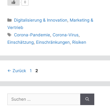
0
Kategorien
Digitalisierung & Innovation
,
Marketing &
Vertrieb
Schlagwörter
Corona-Pandemie
,
Corona-Virus
,
Einschätzung
,
Einschränkungen
,
Risiken
Seite
Seite
←
Zurück
1
2
Suchen
nach: