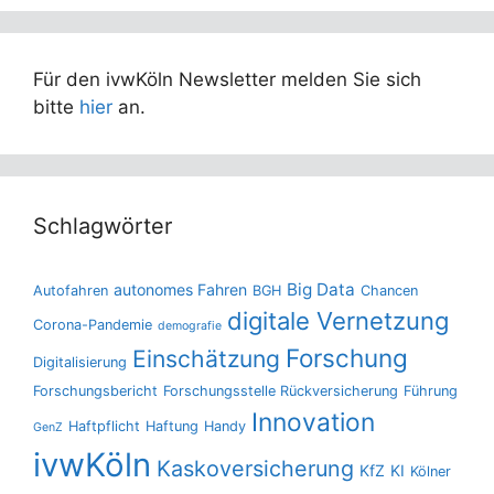
Für den ivwKöln Newsletter melden Sie sich
bitte
hier
an.
Schlagwörter
Big Data
autonomes Fahren
Autofahren
BGH
Chancen
digitale Vernetzung
Corona-Pandemie
demografie
Forschung
Einschätzung
Digitalisierung
Forschungsbericht
Forschungsstelle Rückversicherung
Führung
Innovation
Haftpflicht
Haftung
Handy
GenZ
ivwKöln
Kaskoversicherung
KfZ
KI
Kölner