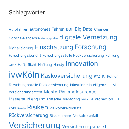
Schlagwörter
Big Data
autonomes Fahren
Autofahren
BGH
Chancen
digitale Vernetzung
Corona-Pandemie
demografie
Forschung
Einschätzung
Digitalisierung
Forschungsbericht
Forschungsstelle Rückversicherung
Führung
Innovation
Haftpflicht
Haftung
Handy
GenZ
ivwKöln
Kaskoversicherung
KfZ
KI
Kölner
Forschungsstelle Rückversicheung
künstliche Intelligenz
LL.M.
MasterRiskandInsurance
Versicherungsrecht
Masterstudiengang
Materne
Mentoring
Promotion TH
Möbiliät
Risiken
Köln
Risikobereitschaft
Rente
Rückversicherung
Studie
Verkehrsunfall
Thesis
Versicherung
Versicherungsmarkt