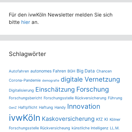
Für den ivwKöln Newsletter melden Sie sich
bitte
hier
an.
Schlagwörter
Big Data
autonomes Fahren
Autofahren
BGH
Chancen
digitale Vernetzung
Corona-Pandemie
demografie
Forschung
Einschätzung
Digitalisierung
Forschungsbericht
Forschungsstelle Rückversicherung
Führung
Innovation
Haftpflicht
Haftung
Handy
GenZ
ivwKöln
Kaskoversicherung
KfZ
KI
Kölner
Forschungsstelle Rückversicheung
künstliche Intelligenz
LL.M.