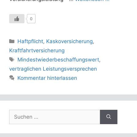
0
Kategorien
Haftpflicht
,
Kaskoversicherung
,
Kraftfahrtversicherung
Schlagwörter
Mindestwiederbeschaffungswert
,
vertraglichen Leistungsversprechen
Kommentar hinterlassen
Suchen
nach: