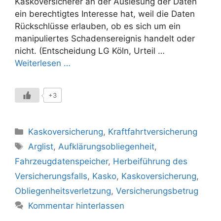
Kaskoversicherer an der Auslesung der Daten
ein berechtigtes Interesse hat, weil die Daten
Rückschlüsse erlauben, ob es sich um ein
manipuliertes Schadensereignis handelt oder
nicht. (Entscheidung LG Köln, Urteil …
Weiterlesen …
+3
Kategorien
Kaskoversicherung
,
Kraftfahrtversicherung
Schlagwörter
Arglist
,
Aufklärungsobliegenheit
,
Fahrzeugdatenspeicher
,
Herbeiführung des
Versicherungsfalls
,
Kasko
,
Kaskoversicherung
,
Obliegenheitsverletzung
,
Versicherungsbetrug
Kommentar hinterlassen