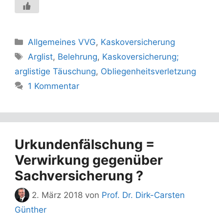
Kategorien
Allgemeines VVG
,
Kaskoversicherung
Schlagwörter
Arglist
,
Belehrung
,
Kaskoversicherung;
arglistige Täuschung
,
Obliegenheitsverletzung
1 Kommentar
Urkundenfälschung =
Verwirkung gegenüber
Sachversicherung ?
2. März 2018
von
Prof. Dr. Dirk-Carsten
Günther