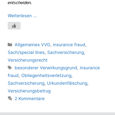
entscheiden.
Weiterlesen …
Kategorien
Allgemeines VVG
,
insurance fraud
,
Sach/special lines
,
Sachversicherung
,
Versicherungsrecht
Schlagwörter
besonderer Verwirkungsgrund
,
insurance
fraud
,
Obliegenheitsverletzung
,
Sachversicherung
,
Urkundenfälschung
,
Versicherungsbetrug
2 Kommentare