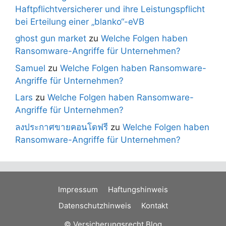
Haftpflichtversicherer und ihre Leistungspflicht
bei Erteilung einer „blanko“-eVB
ghost gun market
zu
Welche Folgen haben
Ransomware-Angriffe für Unternehmen?
Samuel
zu
Welche Folgen haben Ransomware-
Angriffe für Unternehmen?
Lars
zu
Welche Folgen haben Ransomware-
Angriffe für Unternehmen?
ลงประกาศขายคอนโดฟรี
zu
Welche Folgen haben
Ransomware-Angriffe für Unternehmen?
Impressum
Haftungshinweis
Datenschutzhinweis
Kontakt
© Versicherungsrecht Blog