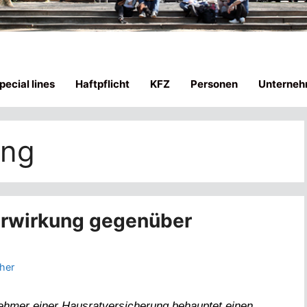
ecial lines
Haftpflicht
KFZ
Personen
Unterneh
ung
erwirkung gegenüber
ther
ehmer einer Hausratversicherung behauptet einen