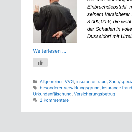
Einbruchdiebstahl m
seinem Versicherer 
3.000,00 €, die wohl
der Schaden in voll
Düsseldorf mit Urte
Weiterlesen …
Kategorien
Allgemeines VVG
,
insurance fraud
,
Sach/specia
Schlagwörter
besonderer Verwirkungsgrund
,
insurance frau
Urkundenfälschung
,
Versicherungsbetrug
2 Kommentare