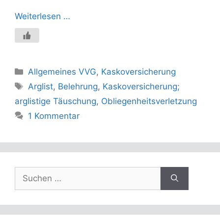
Weiterlesen …
Kategorien
Allgemeines VVG
,
Kaskoversicherung
Schlagwörter
Arglist
,
Belehrung
,
Kaskoversicherung;
arglistige Täuschung
,
Obliegenheitsverletzung
1 Kommentar
Suchen
nach: