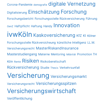
digitale Vernetzung
Corona-Pandemie
demografie
Forschung
Einschätzung
Digitalisierung
Forschungsbericht
Forschungsstelle Rückversicherung
Führung
Innovation
Haftpflicht
Haftung
Handy
GenZ
ivwKöln
Kaskoversicherung
KfZ
KI
Kölner
Forschungsstelle Rückversicheung
künstliche Intelligenz
LL.M.
MasterRiskandInsurance
Versicherungsrecht
Masterstudiengang
Materne
Mentoring
Promotion TH
Möbiliät
Risiken
Köln
Risikobereitschaft
Rente
Rückversicherung
Studie
Verkehrsunfall
Thesis
Versicherung
Versicherungsmarkt
Versicherungsspitzen
Versicherungsrecht
Versicherungswirtschaft
Veröffentlichung