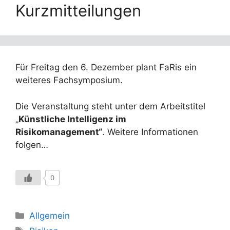
Kurzmitteilungen
Für Freitag den 6. Dezember plant FaRis ein
weiteres Fachsymposium.
Die Veranstaltung steht unter dem Arbeitstitel
„
Künstliche Intelligenz im
Risikomanagement“
. Weitere Informationen
folgen…
0
Kategorien
Allgemein
Schlagwörter