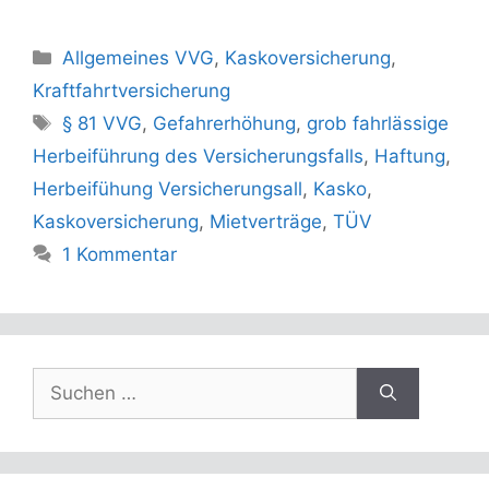
Kategorien
Allgemeines VVG
,
Kaskoversicherung
,
Kraftfahrtversicherung
Schlagwörter
§ 81 VVG
,
Gefahrerhöhung
,
grob fahrlässige
Herbeiführung des Versicherungsfalls
,
Haftung
,
Herbeifühung Versicherungsall
,
Kasko
,
Kaskoversicherung
,
Mietverträge
,
TÜV
1 Kommentar
Suchen
nach: