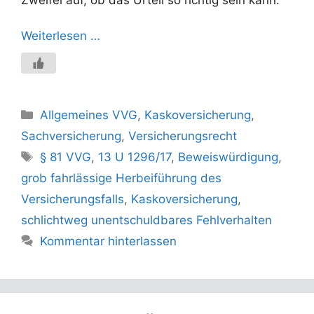
Zweifel auf, ob das Urteil so richtig sein kann.
Weiterlesen …
Kategorien
Allgemeines VVG
,
Kaskoversicherung
,
Sachversicherung
,
Versicherungsrecht
Schlagwörter
§ 81 VVG
,
13 U 1296/17
,
Beweiswürdigung
,
grob fahrlässige Herbeiführung des
Versicherungsfalls
,
Kaskoversicherung
,
schlichtweg unentschuldbares Fehlverhalten
Kommentar hinterlassen