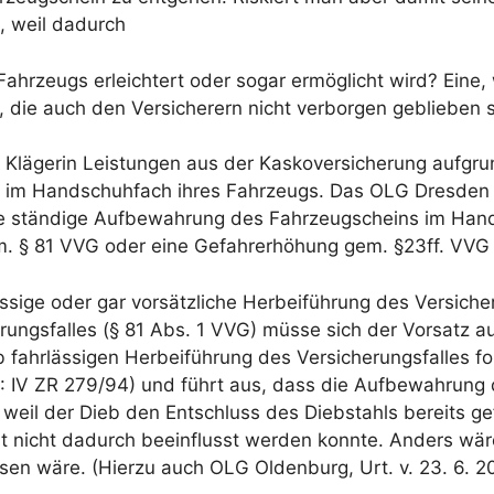
, weil dadurch
Fahrzeugs erleichtert oder sogar ermöglicht wird?
Eine,
e, die auch den Versicherern nicht verborgen geblieben 
ls Klägerin Leistungen aus der Kaskoversicherung aufgr
 im Handschuhfach ihres Fahrzeugs. Das OLG Dresden hat
 die ständige Aufbewahrung des Fahrzeugscheins im Ha
. § 81 VVG oder eine Gefahrerhöhung gem. §23ff. VVG d
ssige oder gar vorsätzliche Herbeiführung des Versiche
rungsfalles (§ 81 Abs. 1 VVG) müsse sich der Vorsatz au
ob fahrlässigen Herbeiführung des Versicherungsfalles f
.: IV ZR 279/94) und führt aus, dass die Aufbewahrung
weil der Dieb den Entschluss des Diebstahls bereits g
 nicht dadurch beeinflusst werden konnte. Anders wär
en wäre. (Hierzu auch OLG Oldenburg, Urt. v. 23. 6. 20