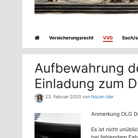
Versicherungsrecht
VVG
Sach/sp
Aufbewahrung de
Einladung zum D
23. Februar 2020
von
Nazan Ider
Anmerkung OLG Dre
Es ist nicht unüb
bei fehlendem Fah