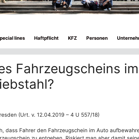
ecial lines
Haftpflicht
KFZ
Personen
Unterneh
s Fahrzeugscheins im
iebstahl?
sden (Urt. v. 12.04.2019 – 4 U 557/18)
lich, dass Fahrer den Fahrzeugschein im Auto aufbewah
rzeugschein zu entgehen. Riskiert man aber damit sein