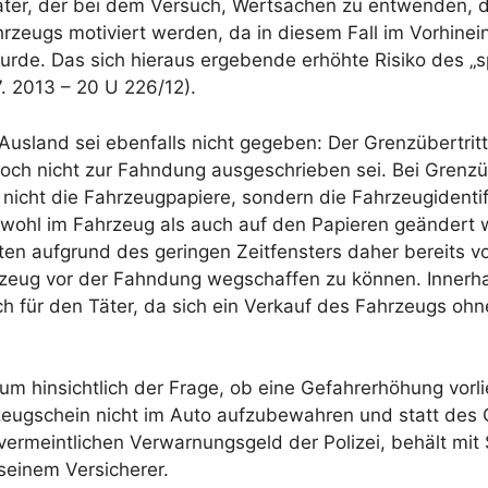
Täter, der bei dem Versuch, Wertsachen zu entwenden, 
rzeugs motiviert werden, da in diesem Fall im Vorhinei
rde. Das sich hieraus ergebende erhöhte Risiko des „s
. 2013 – 20 U 226/12).
 Ausland sei ebenfalls nicht gegeben: Der Grenzübertri
och nicht zur Fahndung ausgeschrieben sei. Bei Grenz
cht die Fahrzeugpapiere, sondern die Fahrzeugidentifi
ohl im Fahrzeug als auch auf den Papieren geändert we
en aufgrund des geringen Zeitfensters daher bereits v
rzeug vor der Fahndung wegschaffen zu können. Innerh
h für den Täter, da sich ein Verkauf des Fahrzeugs ohn
aum hinsichtlich der Frage, ob eine Gefahrerhöhung vorl
eugschein nicht im Auto aufzubewahren und statt des O
ermeintlichen Verwarnungsgeld der Polizei, behält mit
seinem Versicherer.