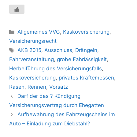
Kategorien
Allgemeines VVG
,
Kaskoversicherung
,
Versicherungsrecht
Schlagwörter
AKB 2015
,
Ausschluss
,
Drängeln
,
Fahrveranstaltung
,
grobe Fahrlässigkeit
,
Herbeiführung des Versicherungsfalls
,
Kaskoversicherung
,
privates Kräftemessen
,
Rasen
,
Rennen
,
Vorsatz
Darf der das ? Kündigung
Versicherungsvertrag durch Ehegatten
Aufbewahrung des Fahrzeugscheins im
Auto – Einladung zum Diebstahl?