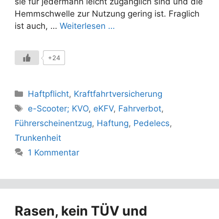
sie für jedermann leicht zugänglich sind und die
Hemmschwelle zur Nutzung gering ist. Fraglich
ist auch, …
Weiterlesen …
+24
Kategorien
Haftpflicht
,
Kraftfahrtversicherung
Schlagwörter
e-Scooter; KVO
,
eKFV
,
Fahrverbot
,
Führerscheinentzug
,
Haftung
,
Pedelecs
,
Trunkenheit
1 Kommentar
Rasen, kein TÜV und