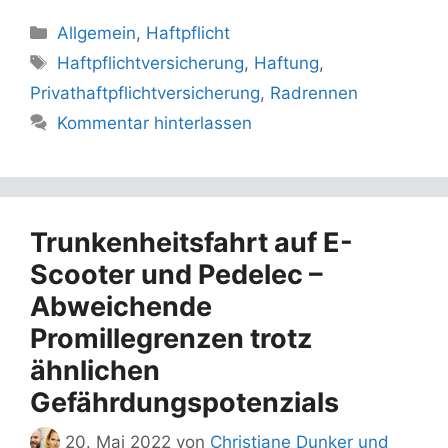
Kategorien
Allgemein
,
Haftpflicht
Schlagwörter
Haftpflichtversicherung
,
Haftung
,
Privathaftpflichtversicherung
,
Radrennen
Kommentar hinterlassen
Trunkenheitsfahrt auf E-
Scooter und Pedelec –
Abweichende
Promillegrenzen trotz
ähnlichen
Gefährdungspotenzials
20. Mai 2022
von
Christiane Dunker und